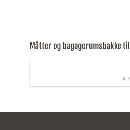
Måtter og bagagerumsbakke til O
kr.
2