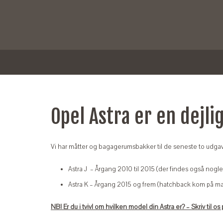
Opel Astra er en dejli
Vi har måtter og bagagerumsbakker til de seneste to udgave
Astra J – Årgang 2010 til 2015 (der findes også nogle 
Astra K – Årgang 2015 og frem (hatchback kom på mark
NB! Er du i tvivl om hvilken model din Astra er? – Skriv til o