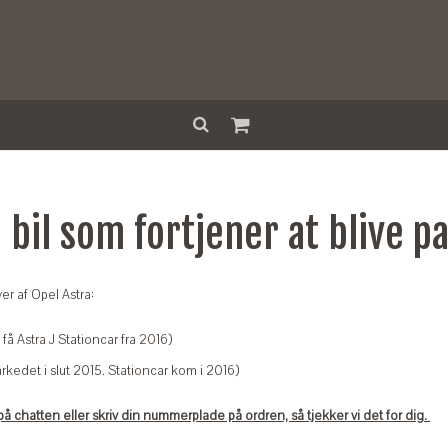
g bil som fortjener at blive p
r af Opel Astra:
få Astra J Stationcar fra 2016)
edet i slut 2015. Stationcar kom i 2016)
s på chatten eller skriv din nummerplade på ordren, så tjekker vi det for dig.