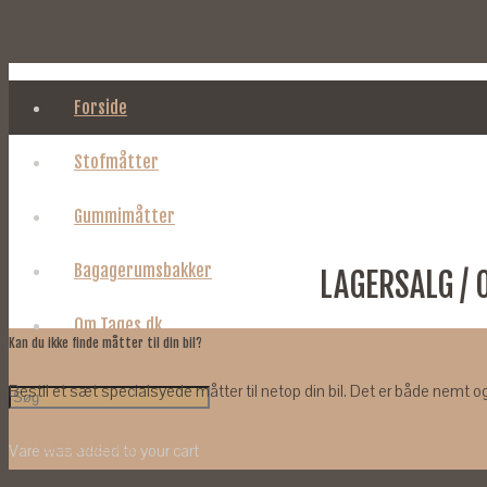
Forside
Stofmåtter
Gummimåtter
Bagagerumsbakker
LAGERSALG / 
Om Tages.dk
Kan du ikke finde måtter til din bil?
Bestil et sæt specialsyede måtter til netop din bil. Det er både nemt og 
VÆLG MÅTTER
Vare
was added to your cart