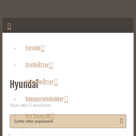
Forside
Stofmåtter
Hyundai
Gummimåtter
Bagagerumsbakker
Viser alle 13 resultater
Om Tages.dk