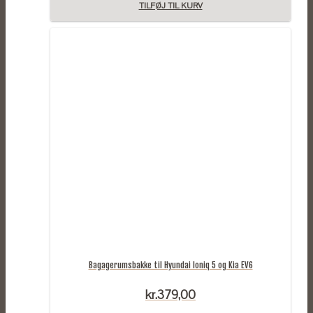
TILFØJ TIL KURV
Bagagerumsbakke til Hyundai Ioniq 5 og Kia EV6
kr.
379,00