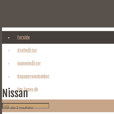
Forside
Stofmåtter
Gummimåtter
Bagagerumsbakker
Om Tages.dk
Nissan
Viser alle 2 resultater