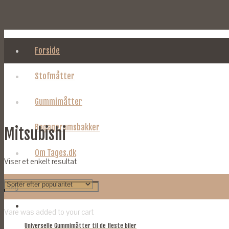
Forside
Stofmåtter
Gummimåtter
Bagagerumsbakker
Mitsubishi
Om Tages.dk
Viser et enkelt resultat
Vare
was added to your cart
Universelle Gummimåtter til de fleste biler