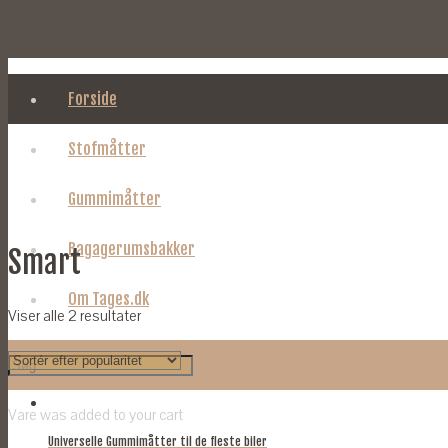
Forside
Stofmåtter
Gummimåtter
Bagagerumsbakker
Smart
Om Tages.dk
Viser alle 2 resultater
Vare
was added to your cart
Universelle Gummimåtter til de fleste biler