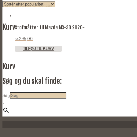
Vare
was added to your cart
Kurv
Stofmåtter til Mazda MX-30 2020-
kr.
295,00
TILFØJ TIL KURV
Kurv
Søg og du skal finde:
Søg
×