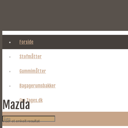
Forside
Stofmåtter
Gummimåtter
Bagagerumsbakker
Om Tages.dk
Mazda
Viser et enkelt resultat