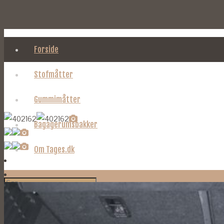
Forside
Stofmåtter
Gummimåtter
Bagagerumsbakker
Om Tages.dk