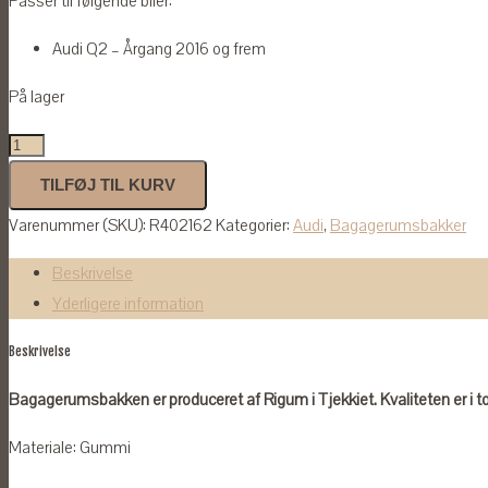
Passer til følgende biler:
Audi Q2 – Årgang 2016 og frem
På lager
Bagagerumsbakke
til
TILFØJ TIL KURV
Audi
Varenummer (SKU):
R402162
Kategorier:
Audi
,
Bagagerumsbakker
Q2
2016-
Beskrivelse
antal
Yderligere information
Beskrivelse
Bagagerumsbakken er produceret af Rigum i Tjekkiet. Kvaliteten er i t
Materiale: Gummi