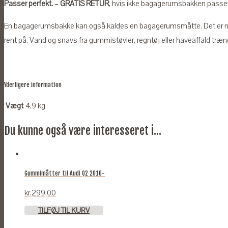
Passer perfekt. – GRATIS RETUR
, hvis ikke bagagerumsbakken passer ti
En bagagerumsbakke kan også kaldes en bagagerumsmåtte. Det er n
rent på. Vand og snavs fra gummistøvler, regntøj eller haveaffald træng
Yderligere information
Vægt
4,9 kg
Du kunne også være interesseret i...
Gummimåtter til Audi Q2 2016-
kr.
299,00
TILFØJ TIL KURV