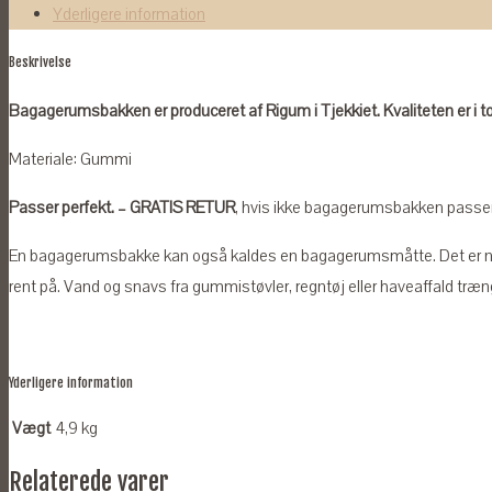
Picasso
Yderligere information
II
Beskrivelse
2013-
antal
Bagagerumsbakken er produceret af Rigum i Tjekkiet. Kvaliteten er i t
Materiale: Gummi
Passer perfekt. – GRATIS RETUR
, hvis ikke bagagerumsbakken passer ti
En bagagerumsbakke kan også kaldes en bagagerumsmåtte. Det er n
rent på. Vand og snavs fra gummistøvler, regntøj eller haveaffald træng
Yderligere information
Vægt
4,9 kg
Relaterede varer