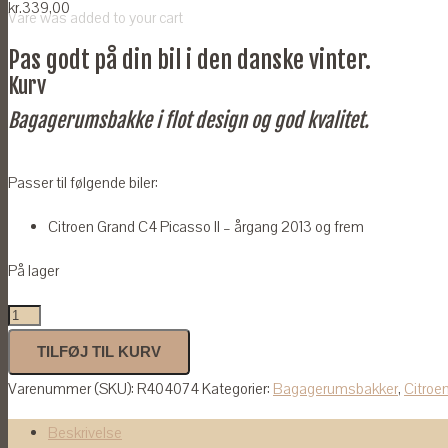
kr.
339,00
Vare
was added to your cart
Pas godt på din bil i den danske vinter.
Kurv
Bagagerumsbakke i flot design og god kvalitet.
Passer til følgende biler:
Citroen Grand C4 Picasso II – årgang 2013 og frem
På lager
Bagagerumsbakke
til
TILFØJ TIL KURV
Citroen
Varenummer (SKU):
R404074
Kategorier:
Bagagerumsbakker
,
Citroe
Grand
C4
Beskrivelse