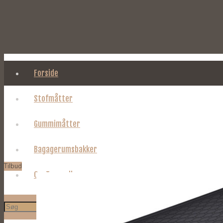
Forside
Stofmåtter
Gummimåtter
Bagagerumsbakker
Tilbud
Om Tages.dk