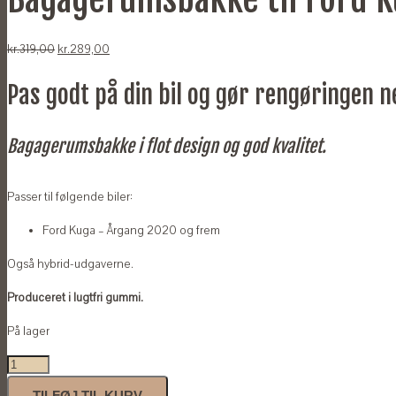
Original
Current
kr.
319,00
kr.
289,00
price
price
Pas godt på din bil og gør rengøringen 
was:
is:
kr.319,00.
kr.289,00.
Bagagerumsbakke i flot design og god kvalitet.
Passer til følgende biler:
Ford Kuga – Årgang 2020 og frem
Også hybrid-udgaverne.
Produceret i lugtfri gummi.
På lager
Bagagerumsbakke
til
TILFØJ TIL KURV