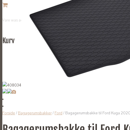
Vare
was added to your cart
Kurv
Forside
/
Bagagerumsbakker
/
Ford
/ Bagagerumsbakke til Ford Kuga 202
Bagagerumsbakke til Ford 