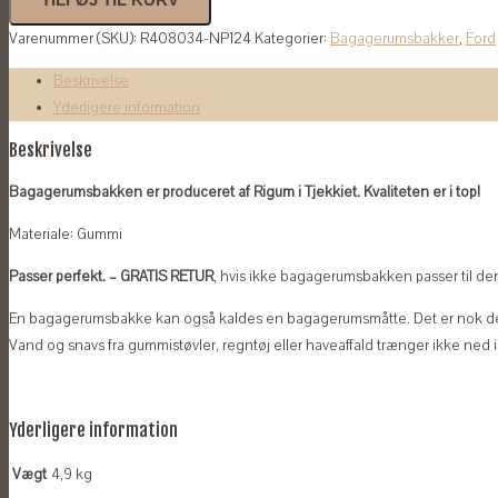
Ford
Varenummer (SKU):
R408034-NP124
Kategorier:
Bagagerumsbakker
,
Ford
Kuga
2020-
Beskrivelse
antal
Yderligere information
Beskrivelse
Bagagerumsbakken er produceret af Rigum i Tjekkiet. Kvaliteten er i top!
Materiale: Gummi
Passer perfekt. – GRATIS RETUR
, hvis ikke bagagerumsbakken passer til den 
En bagagerumsbakke kan også kaldes en bagagerumsmåtte. Det er nok de
Vand og snavs fra gummistøvler, regntøj eller haveaffald trænger ikke ned 
Yderligere information
Vægt
4,9 kg