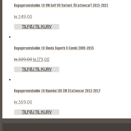
Bagagerumsbakke til VW Golf VII Variant (Stationcar) 2013-2021
kr.
349,00
TILFØJ TIL KURV
Bagagerumsbakke til Skoda Superb II Combi 2009-2015
Original
Current
kr.
309,00
kr.
179,00
price
price
TILFØJ TIL KURV
was:
is:
kr.309,00.
kr.179,00.
Bagagerumsbakke til Hyundai i30 CW Stationcar 2012-2017
kr.
369,00
TILFØJ TIL KURV