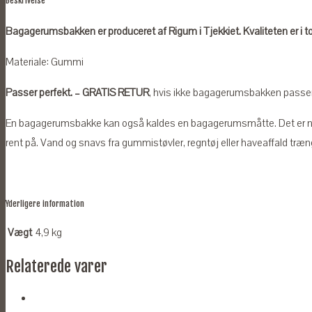
Beskrivelse
Bagagerumsbakken er produceret af Rigum i Tjekkiet. Kvaliteten er i t
Materiale: Gummi
Passer perfekt. – GRATIS RETUR
, hvis ikke bagagerumsbakken passer ti
En bagagerumsbakke kan også kaldes en bagagerumsmåtte. Det er n
rent på. Vand og snavs fra gummistøvler, regntøj eller haveaffald træng
Yderligere information
Vægt
4,9 kg
Relaterede varer