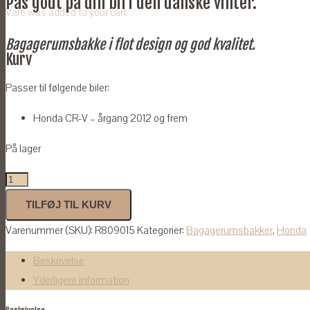
Pas godt på din bil i den danske vinter.
Vare
was added to your cart
Bagagerumsbakke i flot design og god kvalitet.
Kurv
Passer til følgende biler:
Honda CR-V – årgang 2012 og frem
På lager
Bagagerumsbakke
til
TILFØJ TIL KURV
Honda
Varenummer (SKU):
R809015
Kategorier:
Bagagerumsbakker
,
Honda
CR-
V
Beskrivelse
2012-
Yderligere information
antal