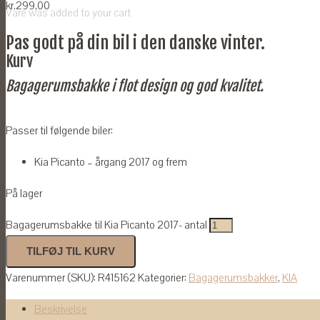
kr.
299,00
Vare
was added to your cart
Pas godt på din bil i den danske vinter.
Kurv
Bagagerumsbakke i flot design og god kvalitet.
Passer til følgende biler:
Kia Picanto – årgang 2017 og frem
På lager
Bagagerumsbakke til Kia Picanto 2017- antal
TILFØJ TIL KURV
Varenummer (SKU):
R415162
Kategorier:
Bagagerumsbakker
,
KIA
Beskrivelse