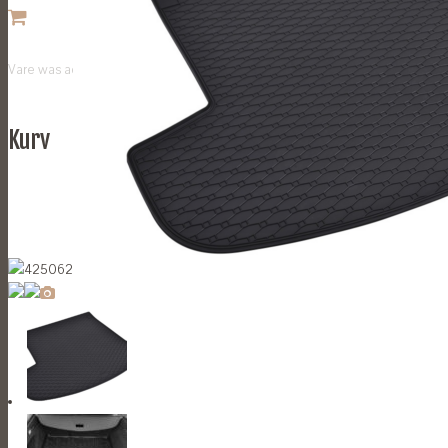
Vare
was added to your cart
Kurv