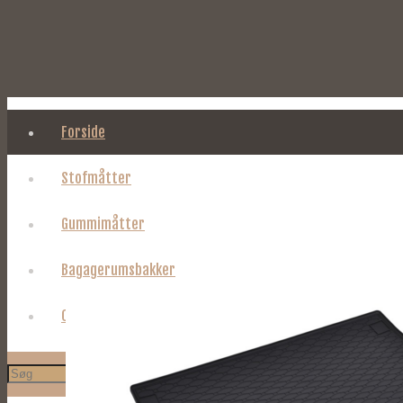
Forside
Stofmåtter
Gummimåtter
Bagagerumsbakker
Om Tages.dk