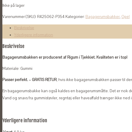
Ikke på lager
Varenummer (SKU):
R425062-P354
Kategorier:
Bagagerumsbakker
,
Opel
Beskrivelse
Yderligere information
Beskrivelse
Bagagerumsbakken er produceret af Rigum i Tjekkiet. Kvaliteten er i top!
Materiale: Gummi
Passer perfekt. – GRATIS RETUR
, hvis ikke bagagerumsbakken passer til den 
En bagagerumsbakke kan også kaldes en bagagerumsmåtte. Det er nok de
Vand og snavs fra gummistøvler, regntøj eller haveaffald trænger ikke ned 
Yderligere information