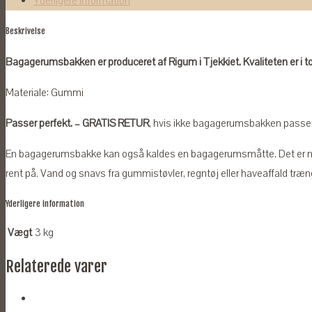
Yderligere information
2014-
Beskrivelse
2021
antal
Bagagerumsbakken er produceret af Rigum i Tjekkiet. Kvaliteten er i t
Materiale: Gummi
Passer perfekt. – GRATIS RETUR
, hvis ikke bagagerumsbakken passer ti
En bagagerumsbakke kan også kaldes en bagagerumsmåtte. Det er n
rent på. Vand og snavs fra gummistøvler, regntøj eller haveaffald træn
Yderligere information
Vægt
3 kg
Relaterede varer