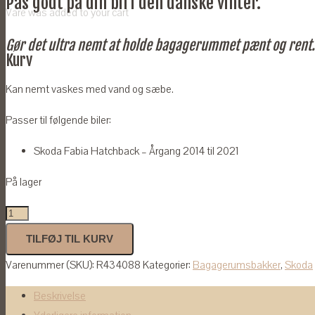
Pas godt på din bil i den danske vinter.
Vare
was added to your cart
Gør det ultra nemt at holde bagagerummet pænt og rent
Kurv
Kan nemt vaskes med vand og sæbe.
Passer til følgende biler:
Skoda Fabia Hatchback – Årgang 2014 til 2021
På lager
Bagagerumsbakke
til
TILFØJ TIL KURV
Skoda
Varenummer (SKU):
R434088
Kategorier:
Bagagerumsbakker
,
Skoda
Fabia
III
Beskrivelse
HB