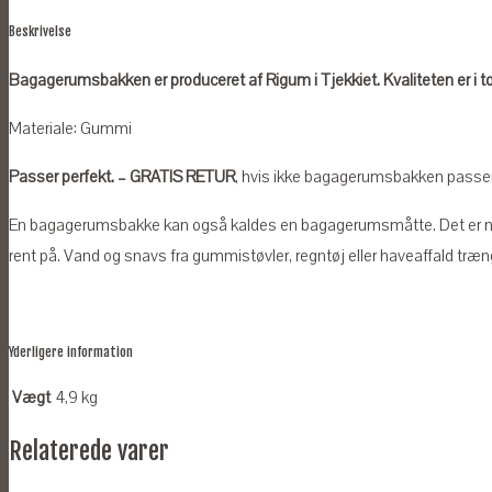
2009-
Beskrivelse
2015
antal
Bagagerumsbakken er produceret af Rigum i Tjekkiet. Kvaliteten er i t
Materiale: Gummi
Passer perfekt. – GRATIS RETUR
, hvis ikke bagagerumsbakken passer ti
En bagagerumsbakke kan også kaldes en bagagerumsmåtte. Det er n
rent på. Vand og snavs fra gummistøvler, regntøj eller haveaffald træng
Yderligere information
Vægt
4,9 kg
Relaterede varer