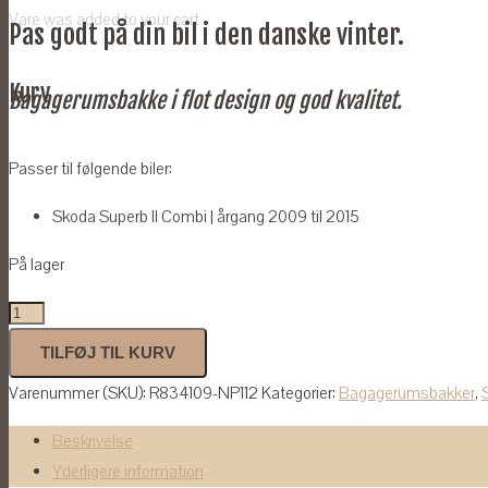
price
price
Vare
was added to your cart
Pas godt på din bil i den danske vinter.
was:
is:
kr.309,00.
kr.179,00.
Kurv
Bagagerumsbakke i flot design og god kvalitet.
Passer til følgende biler:
Skoda Superb II Combi | årgang 2009 til 2015
På lager
Bagagerumsbakke
til
TILFØJ TIL KURV
Skoda
Varenummer (SKU):
R834109-NP112
Kategorier:
Bagagerumsbakker
,
Superb
II
Beskrivelse
Combi
Yderligere information