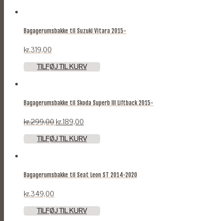
Bagagerumsbakke til Suzuki Vitara 2015-
kr.
319,00
TILFØJ TIL KURV
Bagagerumsbakke til Skoda Superb III Liftback 2015-
Original
Current
kr.
299,00
kr.
189,00
price
price
TILFØJ TIL KURV
was:
is:
kr.299,00.
kr.189,00.
Bagagerumsbakke til Seat Leon ST 2014-2020
kr.
349,00
TILFØJ TIL KURV