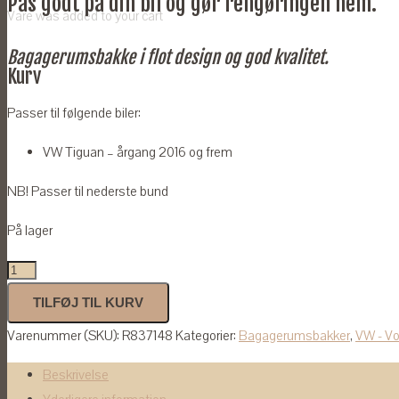
Pas godt på din bil og gør rengøringen nem.
Vare
was added to your cart
Bagagerumsbakke i flot design og god kvalitet.
Kurv
Passer til følgende biler:
VW Tiguan – årgang 2016 og frem
NB! Passer til nederste bund
På lager
Bagagerumsbakke
til
TILFØJ TIL KURV
VW
Varenummer (SKU):
R837148
Kategorier:
Bagagerumsbakker
,
VW - V
Tiguan
2016-
Beskrivelse
(Nederste)