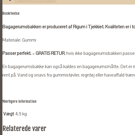
Yderligere information
antal
Beskrivelse
Bagagerumsbakken er produceret af Rigum i Tjekkiet. Kvaliteten er i t
Materiale: Gummi
Passer perfekt. – GRATIS RETUR
, hvis ikke bagagerumsbakken passer ti
En bagagerumsbakke kan også kaldes en bagagerumsmåtte. Det er n
rent på. Vand og snavs fra gummistøvler, regntøj eller haveaffald træng
Yderligere information
Vægt
4,9 kg
Relaterede varer