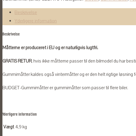
Citroen
C1,
Beskrivelse
Peugeot
Yderligere information
107
Beskrivelse
og
108
Måtterne er produceret i EU og er naturligvis lugtfri.
og
GRATIS RETUR
, hvis ikke måtterne passer til den bilmodel du har bestilt
Toyota
Aygo
Gummimåtter kaldes også vintermåtter og er den helt rigtige løsning for
2005-
2021
BUDGET-Gummimåtter er gummimåtter som passer til flere biler.
antal
Yderligere information
Vægt
4,9 kg