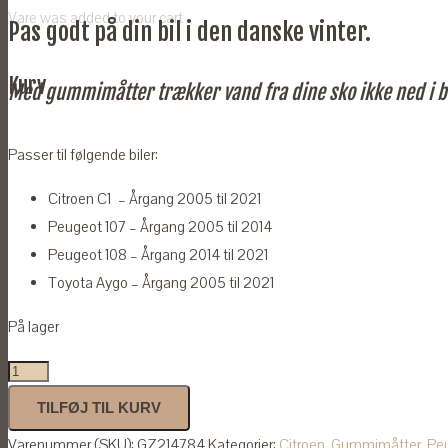
Vare
was added to your cart
Pas godt på din bil i den danske vinter.
Kurv
Med gummimåtter trækker vand fra dine sko ikke ned i b
Passer til følgende biler:
Citroen C1 – Årgang 2005 til 2021
Peugeot 107 – Årgang 2005 til 2014
Peugeot 108 – Årgang 2014 til 2021
Toyota Aygo – Årgang 2005 til 2021
På lager
BUDGET-
Gummimåtter
TILFØJ TIL KURV
til
Varenummer (SKU):
GZ214784
Kategorier:
Citroen
,
Gummimåtter
,
Pe