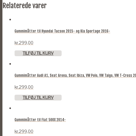
Relaterede varer
Gummimåtter til Hyundai Tucson 2015- og Kia Sportage 2016-
kr.
299,00
TILFØJ TIL KURV
Gummimåtter Audi A1, Seat Arona, Seat Ibiza, VW Polo, VW Taigo, VW T-Cross 2
kr.
299,00
TILFØJ TIL KURV
Gummimåtter til Fiat 500X 2014-
kr.
299,00