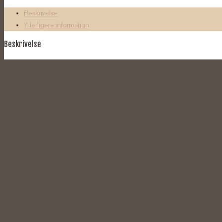
antal
Beskrivelse
Yderligere information
Beskrivelse
Lækre gummimåtter formstøbt til netop denne bilmodel.
Sæt af 4 måtter.
Passer perfekt.
Gummimåtter kaldes også vintermåtter og er den helt rigtige løsning for din
Yderligere information
Vægt
4,9 kg
Relaterede varer
Gummimåtter til Hyundai i30 og CW 2012-2017