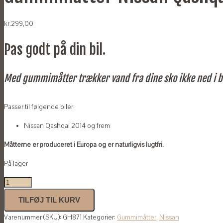
kr.
299,00
Pas godt på din bil.
Med gummimåtter trækker vand fra dine sko ikke ned i b
Passer til følgende biler:
Nissan Qashqai 2014 og frem
Måtterne er produceret i Europa og er naturligvis lugtfri.
På lager
Gummimåtter
Nissan
TILFØJ TIL KURV
Qashqai
Varenummer (SKU):
GH871
Kategorier:
Gummimåtter
,
Nissan
2014-