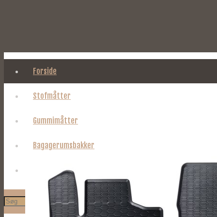
Forside
Stofmåtter
Gummimåtter
Bagagerumsbakker
Om Tages.dk