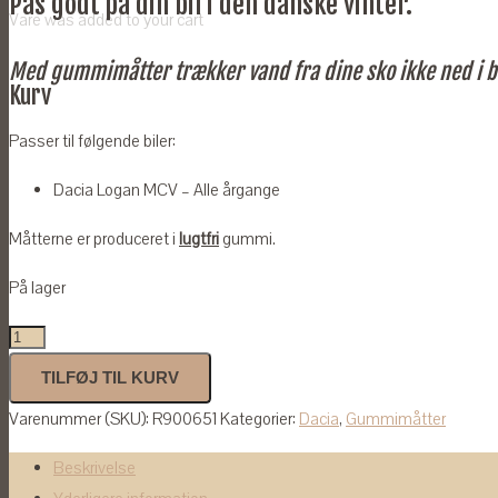
Pas godt på din bil i den danske vinter.
Vare
was added to your cart
Med gummimåtter trækker vand fra dine sko ikke ned i b
Kurv
Passer til følgende biler:
Dacia Logan MCV – Alle årgange
Måtterne er produceret i
lugtfri
gummi.
På lager
Gummimåtter
til
TILFØJ TIL KURV
Dacia
Varenummer (SKU):
R900651
Kategorier:
Dacia
,
Gummimåtter
Logan
MCV
Beskrivelse
-