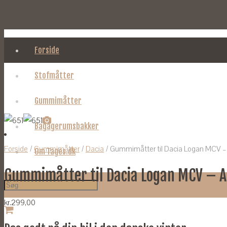
Forside
Stofmåtter
Gummimåtter
Bagagerumsbakker
Forside
/
Gummimåtter
/
Dacia
/ Gummimåtter til Dacia Logan MCV – 
Om Tages.dk
Gummimåtter til Dacia Logan MCV – A
kr.
299,00