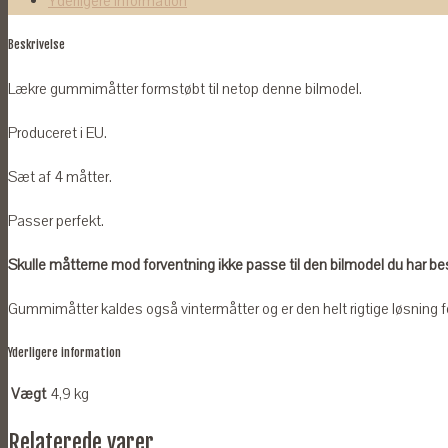
Yderligere information
Alle
Beskrivelse
årgange
antal
Lækre gummimåtter formstøbt til netop denne bilmodel.
Produceret i EU.
Sæt af 4 måtter.
Passer perfekt.
Skulle måtterne mod forventning ikke passe til den bilmodel du har bestil
Gummimåtter kaldes også vintermåtter og er den helt rigtige løsning for
Yderligere information
Vægt
4,9 kg
Relaterede varer