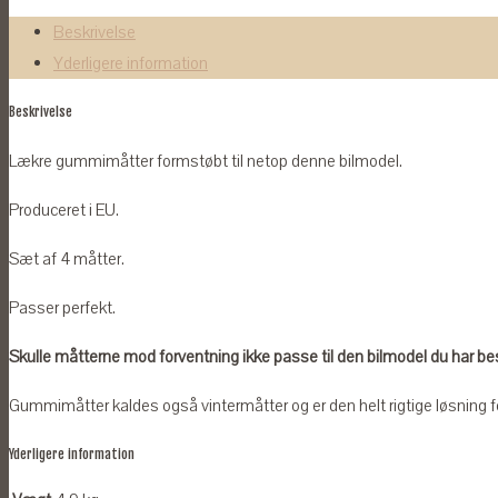
2020-
Beskrivelse
antal
Yderligere information
Beskrivelse
Lækre gummimåtter formstøbt til netop denne bilmodel.
Produceret i EU.
Sæt af 4 måtter.
Passer perfekt.
Skulle måtterne mod forventning ikke passe til den bilmodel du har bestil
Gummimåtter kaldes også vintermåtter og er den helt rigtige løsning for
Yderligere information