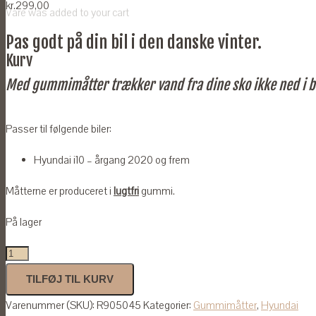
kr.
299,00
Vare
was added to your cart
Pas godt på din bil i den danske vinter.
Kurv
Med gummimåtter trækker vand fra dine sko ikke ned i b
Passer til følgende biler:
Hyundai i10 – årgang 2020 og frem
Måtterne er produceret i
lugtfri
gummi.
På lager
Gummimåtter
til
TILFØJ TIL KURV
Hyundai
Varenummer (SKU):
R905045
Kategorier:
Gummimåtter
,
Hyundai
i10