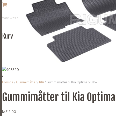
Vare
was added to your cart
Kurv
Forside
/
Gummimåtter
/
KIA
/ Gummimåtter til Kia Optima 2016-
Gummimåtter til Kia Optima
kr.
319,00