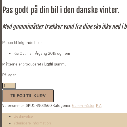
Pas godt på din bil i den danske vinter.
Med gummimåtter trækker vand fra dine sko ikke ned i b
Passer til følgende biler:
Kia Optima – Årgang 2016 og frem
Måtterne er produceret i
lugtfri
gummi.
På lager
Gummimåtter
til
TILFØJ TIL KURV
Kia
Varenummer (SKU):
R903560
Kategorier:
Gummimåtter
,
KIA
Optima
2016-
Beskrivelse
antal
Yderligere information