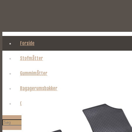
Forside
Stofmåtter
Gummimåtter
Bagagerumsbakker
Om Tages.dk