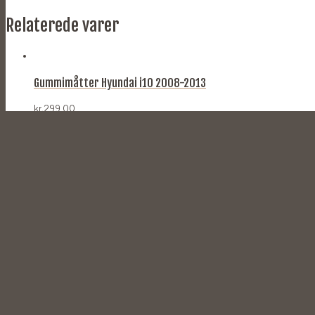
Relaterede varer
Gummimåtter Hyundai i10 2008-2013
kr.
299,00
TILFØJ TIL KURV
Gummimåtter til Citroen C4 Picasso II og Grand C4 Picasso II
kr.
299,00
TILFØJ TIL KURV
Gummimåtter til Chevrolet Aveo 2011-
kr.
299,00