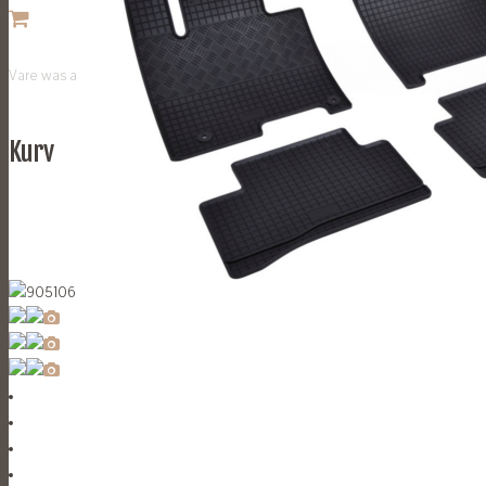
Vare
was added to your cart
Kurv