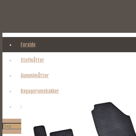
Forside
Stofmåtter
Gummimåtter
Bagagerumsbakker
Om Tages.dk