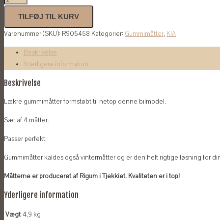
til
TILFØJ TIL KURV
Kia
Varenummer (SKU):
R905458
Kategorier:
Gummimåtter
,
KIA
Sportage
2022-
Beskrivelse
antal
Yderligere information
Beskrivelse
Lækre gummimåtter formstøbt til netop denne bilmodel.
Sæt af 4 måtter.
Passer perfekt.
Gummimåtter kaldes også vintermåtter og er den helt rigtige løsning for din
Måtterne er produceret af Rigum i Tjekkiet. Kvaliteten er i top!
Yderligere information
Vægt
4,9 kg