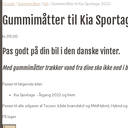
Forside
/
Gummimåtter
/
KIA
/ Gummimåtter til Kia Sportage 2022-
Gummimåtter til Kia Sporta
kr.
319,00
Pas godt på din bil i den danske vinter.
Med gummimåtter trækker vand fra dine sko ikke ned i b
Passer til følgende biler:
Kia Sportage – Årgang 2022 og frem
Passer til alle udgaver af Tucson, både brændstof og MildHybrid, Hybrid og
På lager
Gummimåtter