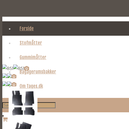
Forside
Stofmåtter
Gummimåtter
Bagagerumsbakker
Om Tages.dk