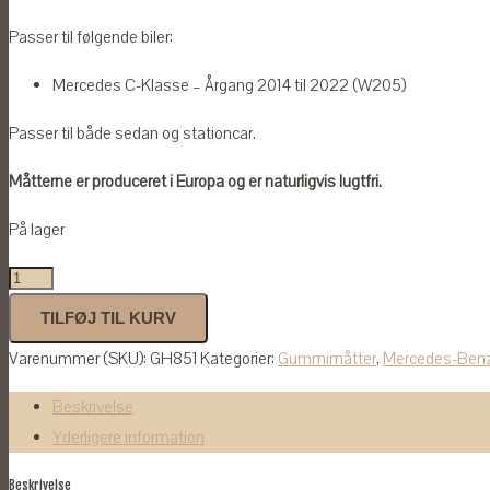
Passer til følgende biler:
Mercedes C-Klasse – Årgang 2014 til 2022 (W205)
Passer til både sedan og stationcar.
Måtterne er produceret i Europa og er naturligvis lugtfri.
På lager
Gummimåtter
til
TILFØJ TIL KURV
Mercedes
Varenummer (SKU):
GH851
Kategorier:
Gummimåtter
,
Mercedes-Ben
C-
Klasse
Beskrivelse
2014
Yderligere information
-
Beskrivelse