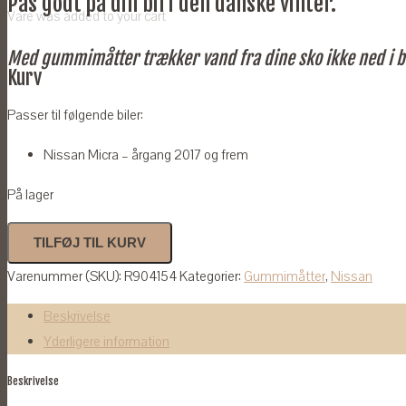
Pas godt på din bil i den danske vinter.
Vare
was added to your cart
Med gummimåtter trækker vand fra dine sko ikke ned i b
Kurv
Passer til følgende biler:
Nissan Micra – årgang 2017 og frem
På lager
Gummimåtter
TILFØJ TIL KURV
til
Varenummer (SKU):
R904154
Kategorier:
Gummimåtter
,
Nissan
Nissan
Micra
Beskrivelse
2017-
Yderligere information
antal
Beskrivelse