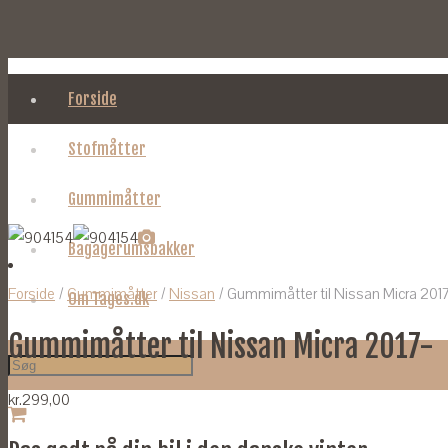
Forside
Stofmåtter
Gummimåtter
Bagagerumsbakker
Forside
/
Gummimåtter
/
Nissan
/ Gummimåtter til Nissan Micra 201
Om Tages.dk
Gummimåtter til Nissan Micra 2017-
kr.
299,00