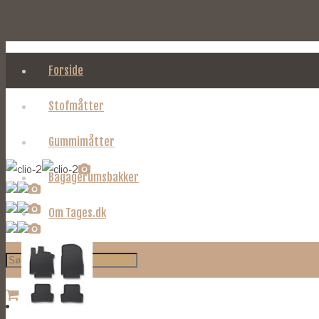
Forside
Stofmåtter
Gummimåtter
Bagagerumsbakker
Om Tages.dk