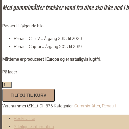
Med gummimåtter trækker vand fra dine sko ikke ned i b
Passer til følgende biler:
Renault Clio IV – Årgang 2013 til 2020
Renault Captur – Årgang 2013 til 2019
Måtterne er produceret i Europa og er naturligvis lugtfri.
På lager
Gummimåtter
til
TILFØJ TIL KURV
Renault
Varenummer (SKU):
GH873
Kategorier:
Gummimåtter
,
Renault
Clio
IV
Beskrivelse
2013-
Yderligere information