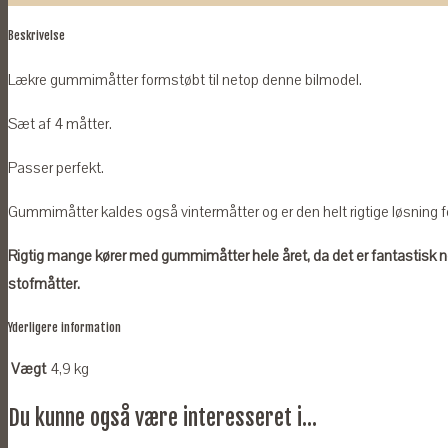
2020
Beskrivelse
og
Captur
Lækre gummimåtter formstøbt til netop denne bilmodel.
2013-
Sæt af 4 måtter.
2019
antal
Passer perfekt.
Gummimåtter kaldes også vintermåtter og er den helt rigtige løsning for
Rigtig mange kører med gummimåtter hele året, da det er fantastis
stofmåtter.
Yderligere information
Vægt
4,9 kg
Du kunne også være interesseret i...