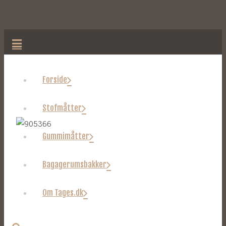
Forside
Stofmåtter
Gummimåtter
Bagagerumsbakker
Om Tages.dk