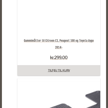
Gummimåtter til Citroen C1, Peugeot 108 og Toyota Aygo
2014-
kr.
299,00
TILFØJ TIL KURV