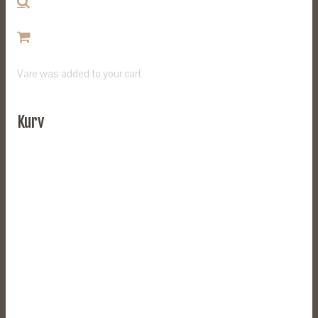
Vare
was added to your cart
Kurv