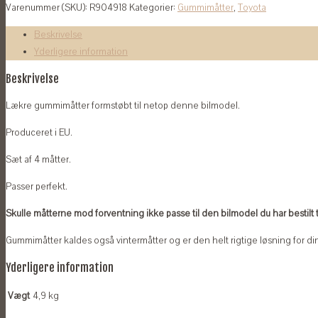
Varenummer (SKU):
R904918
Kategorier:
Gummimåtter
,
Toyota
Corolla
(også
Beskrivelse
HYBRID)
Yderligere information
2019-
antal
Beskrivelse
Lækre gummimåtter formstøbt til netop denne bilmodel.
Produceret i EU.
Sæt af 4 måtter.
Passer perfekt.
Skulle måtterne mod forventning ikke passe til den bilmodel du har bestilt til
Gummimåtter kaldes også vintermåtter og er den helt rigtige løsning for din
Yderligere information
Vægt
4,9 kg