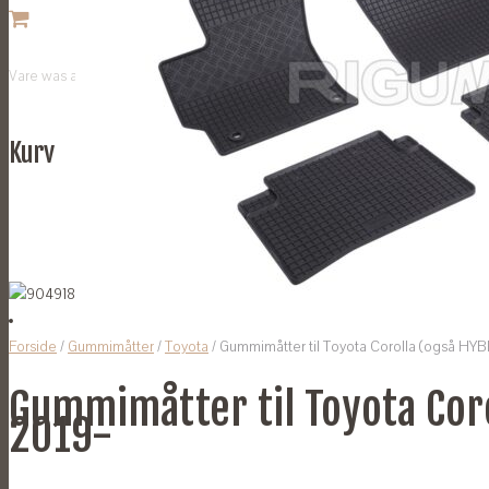
Vare
was added to your cart
Kurv
Forside
/
Gummimåtter
/
Toyota
/ Gummimåtter til Toyota Corolla (også HYB
Gummimåtter til Toyota Coro
2019-