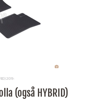
RID) 2019-
lla (også HYBRID)