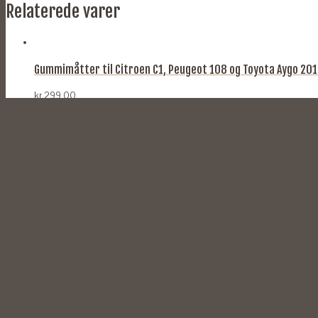
Relaterede varer
Gummimåtter til Citroen C1, Peugeot 108 og Toyota Aygo 20
kr.
299,00
TILFØJ TIL KURV
Gummimåtter til Hyundai Tucson 2015- og Kia Sportage 201
kr.
299,00
TILFØJ TIL KURV
Gummimåtter til Citroen C3 2017-
kr.
299,00