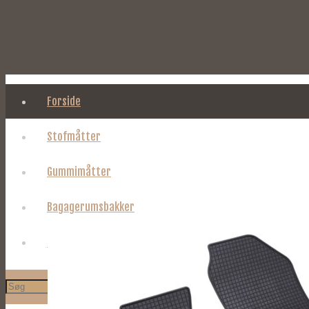
Forside
Stofmåtter
Gummimåtter
Bagagerumsbakker
Om Tages.dk