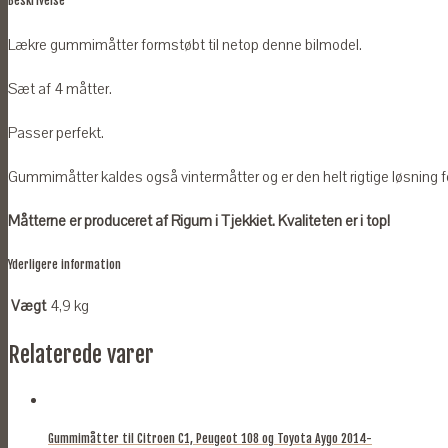
Beskrivelse
Lækre gummimåtter formstøbt til netop denne bilmodel.
Sæt af 4 måtter.
Passer perfekt.
Gummimåtter kaldes også vintermåtter og er den helt rigtige løsning for
Måtterne er produceret af Rigum i Tjekkiet. Kvaliteten er i top!
Yderligere information
Vægt
4,9 kg
Relaterede varer
Gummimåtter til Citroen C1, Peugeot 108 og Toyota Aygo 2014-