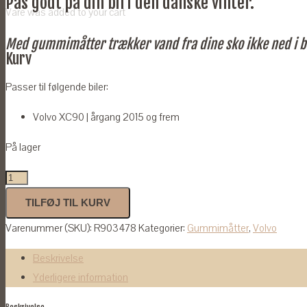
Pas godt på din bil i den danske vinter.
Vare
was added to your cart
Med gummimåtter trækker vand fra dine sko ikke ned i b
Kurv
Passer til følgende biler:
Volvo XC90 | årgang 2015 og frem
På lager
Gummimåtter
til
TILFØJ TIL KURV
Volvo
Varenummer (SKU):
R903478
Kategorier:
Gummimåtter
,
Volvo
XC90
2015-
Beskrivelse
antal
Yderligere information