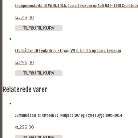
Bagagerumsbakke til VW ID.4 ID.5, Cupra Tavascan og Audi Q4 E-TRON Sportbac
kr.
349,00
TILFØJ TIL KURV
Stofmåtter til Skoda Elroq + Enyaq, VW ID.4 + ID.5 og Cupra Tavascan
kr.
295,00
TILFØJ TIL KURV
Relaterede varer
Gummimåtter til Citroen C1, Peugeot 107 og Toyota Aygo 2005-2014
kr.
299,00
TILFØJ TIL KURV