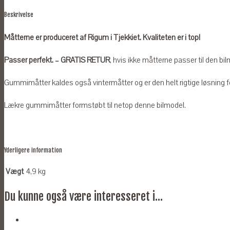
-
Beskrivelse
Alle
årgange
Måtterne er produceret af Rigum i Tjekkiet. Kvaliteten er i top!
antal
Passer perfekt. – GRATIS RETUR
, hvis ikke måtterne passer til den bilm
Gummimåtter kaldes også vintermåtter og er den helt rigtige løsning for
Lækre gummimåtter formstøbt til netop denne bilmodel.
Yderligere information
Vægt
4,9 kg
Du kunne også være interesseret i...