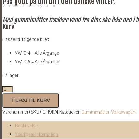
Pas godt på din bil i den danske vinter.
Vare
was added to your cart
Med gummimåtter trækker vand fra dine sko ikke ned i b
Kurv
Passer til følgende biler:
VW ID.4 – Alle Årgange
VW ID.5 – Alle Årgange
På lager
Gummimåtter
til
TILFØJ TIL KURV
VW
Varenummer (SKU):
GH911/4
Kategorier:
Gummimåtter
,
Volkswagen
ID.4
og
Beskrivelse
ID.5
Yderligere information