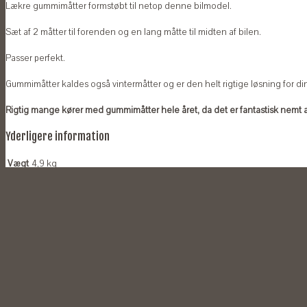
Lækre gummimåtter formstøbt til netop denne bilmodel.
Sæt af 2 måtter til forenden og en lang måtte til midten af bilen.
Passer perfekt.
Gummimåtter kaldes også vintermåtter og er den helt rigtige løsning for din
Rigtig mange kører med gummimåtter hele året, da det er fantastisk nem
Yderligere information
Vægt
4,9 kg
Du kunne også være interesseret i...
Bagagerumsbakke til VW Touran 2015-
kr.
349,00
TILFØJ TIL KURV