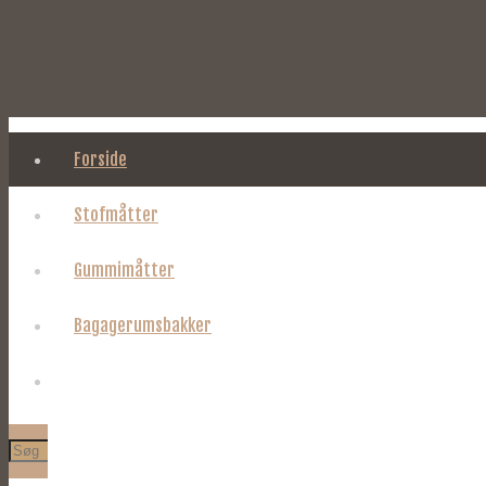
Forside
Stofmåtter
Gummimåtter
Bagagerumsbakker
Om Tages.dk