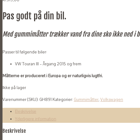
kr.
319,00
Pas godt på din bil.
Med gummimåtter trækker vand fra dine sko ikke ned i b
Passer til følgende biler:
VW Touran III – Årgang 2015 og frem
Måtterne er produceret i Europa og er naturligvis lugtfri.
Ikke på lager
Varenummer (SKU):
GH891
Kategorier:
Gummimåtter
,
Volkswagen
Beskrivelse
Yderligere information
Beskrivelse