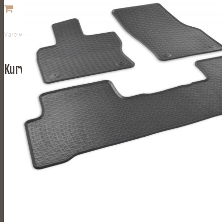
Vare
was added to your cart
Kurv