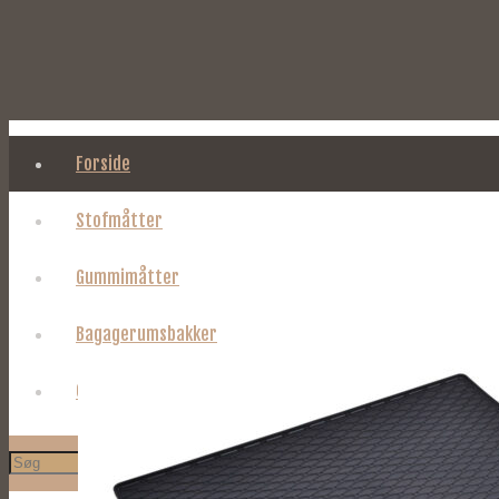
Forside
Stofmåtter
Gummimåtter
Bagagerumsbakker
Om Tages.dk