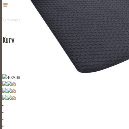
Vare
was added to your cart
Kurv