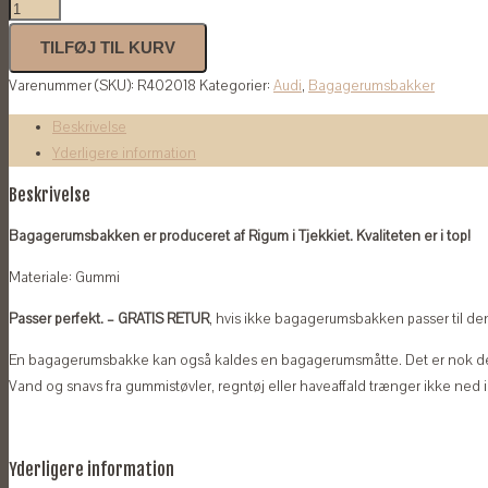
Bagagerumsbakke
til
TILFØJ TIL KURV
Audi
Varenummer (SKU):
R402018
Kategorier:
Audi
,
Bagagerumsbakker
A4
Sedan
Beskrivelse
2016-,
Yderligere information
A5
Sportback
Beskrivelse
2007-
Bagagerumsbakken er produceret af Rigum i Tjekkiet. Kvaliteten er i top!
2022
antal
Materiale: Gummi
Passer perfekt. – GRATIS RETUR
, hvis ikke bagagerumsbakken passer til den 
En bagagerumsbakke kan også kaldes en bagagerumsmåtte. Det er nok de
Vand og snavs fra gummistøvler, regntøj eller haveaffald trænger ikke ned 
Yderligere information