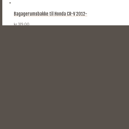
Bagagerumsbakke til Honda CR-V 2012-
kr.
319,00
TILFØJ TIL KURV
Bagagerumsbakke til Skoda Kodiaq 2017- VW Tiguan Allspace
kr.
319,00
TILFØJ TIL KURV
Bagagerumsbakke til Renault Megane IV ST Stationcar | 201
kr.
339,00
TILFØJ TIL KURV