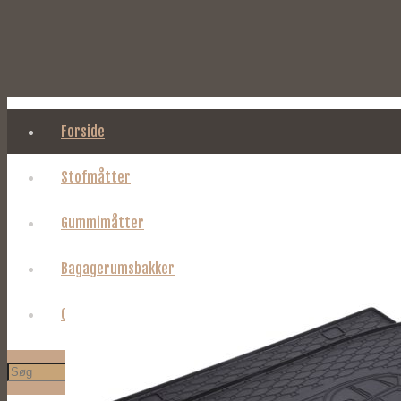
Forside
Stofmåtter
Gummimåtter
Bagagerumsbakker
Om Tages.dk