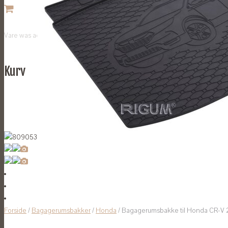
Vare
was added to your cart
Kurv
Forside
/
Bagagerumsbakker
/
Honda
/ Bagagerumsbakke til Honda CR-V 