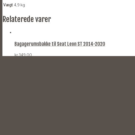
Vægt
4,9 kg
Relaterede varer
Bagagerumsbakke til Seat Leon ST 2014-2020
kr.
349,00
TILFØJ TIL KURV
Bagagerumsbakke til Kia Picanto 2017-
kr.
299,00
TILFØJ TIL KURV
Bagagerumsbakke til Opel Astra K ST Stationcar 2015-