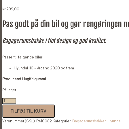
kr.
299,00
Pas godt på din bil og gør rengøringen 
Bagagerumsbakke i flot design og god kvalitet.
Passer til følgende biler:
Hyundai i10 – Årgang 2020 og frem
Produceret i lugtfri gummi.
På lager
Bagagerumsbakke
til
TILFØJ TIL KURV
Hyundai
Varenummer (SKU):
R410082
Kategorier:
Bagagerumsbakker
,
Hyundai
i10
2020-