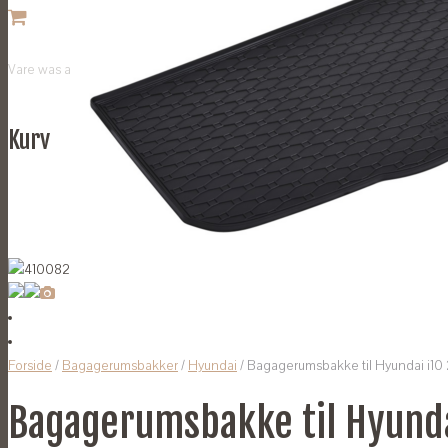
Vare
was added to your cart
Kurv
Forside
/
Bagagerumsbakker
/
Hyundai
/ Bagagerumsbakke til Hyundai i10
Bagagerumsbakke til Hyunda