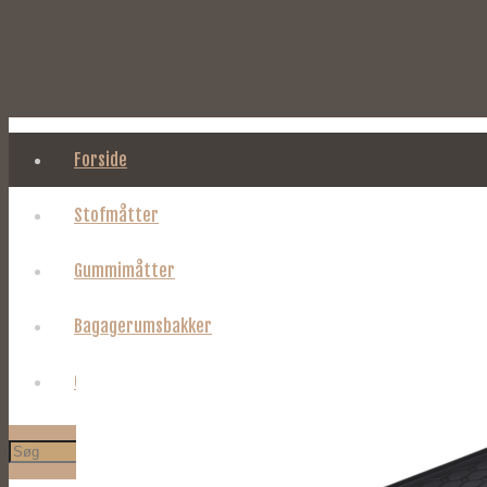
Forside
Stofmåtter
Gummimåtter
Bagagerumsbakker
Om Tages.dk