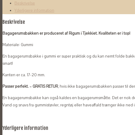
Beskrivelse
antal
Yderligere information
Beskrivelse
Bagagerumsbakken er produceret af Rigum i Tjekkiet. Kvaliteten er i top!
Materiale: Gummi
En bagagerumsbakke i gummi er super praktisk og du kan nemt folde bakk
smart!
Kanten er ca. 17-20 mm.
Passer perfekt. – GRATIS RETUR
, hvis ikke bagagerumsbakken passer til den 
En bagagerumsbakke kan også kaldes en bagagerumsmåtte. Det er nok de
Vand og snavs fra gummistøvler, regntøj eller haveaffald trænger ikke ned 
Yderligere information