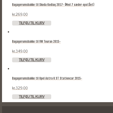
Bagagerumsbakke til Skoda Kodiaq 2017- (Med 7 sæder opstået)
kr.
269,00
TILFØJ TIL KURV
Bagagerumsbakke til VW Touran 2015-
kr.
349,00
TILFØJ TIL KURV
Bagagerumsbakke til Opel Astra K ST Stationcar 2015-
kr.
329,00
TILFØJ TIL KURV