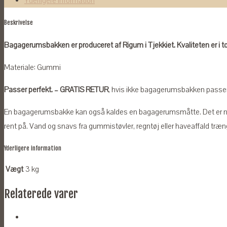
Yderligere information
HB
Beskrivelse
2019-
antal
Bagagerumsbakken er produceret af Rigum i Tjekkiet. Kvaliteten er i t
Materiale: Gummi
Passer perfekt. – GRATIS RETUR
, hvis ikke bagagerumsbakken passer ti
En bagagerumsbakke kan også kaldes en bagagerumsmåtte. Det er n
rent på. Vand og snavs fra gummistøvler, regntøj eller haveaffald træn
Yderligere information
Vægt
3 kg
Relaterede varer