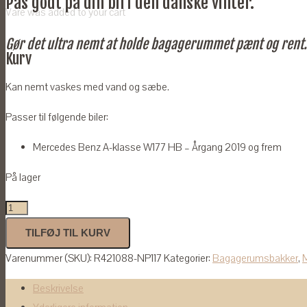
Pas godt på din bil i den danske vinter.
Vare
was added to your cart
Gør det ultra nemt at holde bagagerummet pænt og rent
Kurv
Kan nemt vaskes med vand og sæbe.
Passer til følgende biler:
Mercedes Benz A-klasse W177 HB – Årgang 2019 og frem
På lager
Bagagerumsbakke
til
TILFØJ TIL KURV
Mercedes
Varenummer (SKU):
R421088-NP117
Kategorier:
Bagagerumsbakker
,
A-
klasse
Beskrivelse
W177