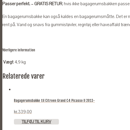
Passer perfekt. – GRATIS RETUR
, hvis ikke bagagerumsbakken passer ti
En bagagerumsbakke kan også kaldes en bagagerumsmåtte. Det er n
rent på. Vand og snavs fra gummistøvler, regntøj eller haveaffald træng
Yderligere information
Vægt
4,9 kg
Relaterede varer
Bagagerumsbakke til Citroen Grand C4 Picasso II 2013-
kr.
339,00
TILFØJ TIL KURV