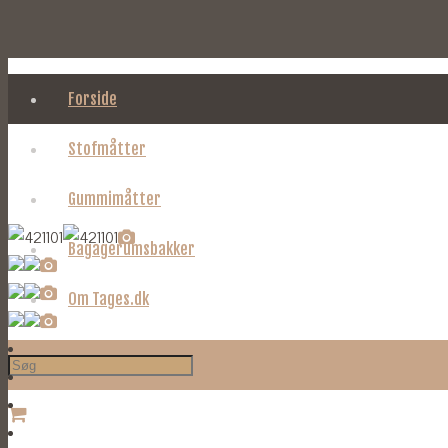
Forside
Stofmåtter
Gummimåtter
Bagagerumsbakker
Om Tages.dk