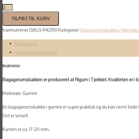
Bagagerumsbakke
til
TILFØJ TIL KURV
Mercedes
Varenummer (SKU):
R421101
Kategorier:
Bagagerumsbakker
,
Mercede
E-
Klasse
Beskrivelse
Stationcar
Yderligere information
2016-
Beskrivelse
antal
Bagagerumsbakken er produceret af Rigum i Tjekkiet. Kvaliteten er i t
Materiale: Gummi
En bagagerumsbakke i gummi er super praktisk og du kan nemt folde 
Det er smart!
Kanten er ca. 17-20 mm.