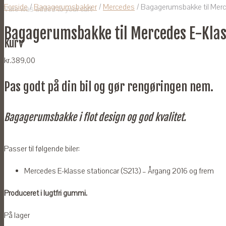
Forside
/
Bagagerumsbakker
/
Mercedes
/ Bagagerumsbakke til Merc
Vare
was added to your cart
Bagagerumsbakke til Mercedes E-Klas
Kurv
kr.
389,00
Pas godt på din bil og gør rengøringen nem.
Bagagerumsbakke i flot design og god kvalitet.
Passer til følgende biler:
Mercedes E-klasse stationcar (S213) – Årgang 2016 og frem
Produceret i lugtfri gummi.
På lager