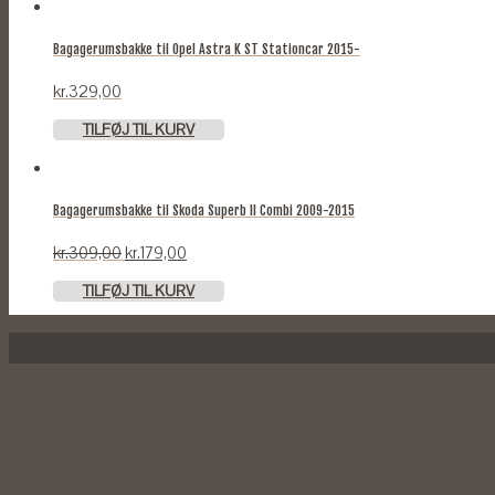
Bagagerumsbakke til Opel Astra K ST Stationcar 2015-
kr.
329,00
TILFØJ TIL KURV
Bagagerumsbakke til Skoda Superb II Combi 2009-2015
Original
Current
kr.
309,00
kr.
179,00
price
price
TILFØJ TIL KURV
was:
is:
kr.309,00.
kr.179,00.