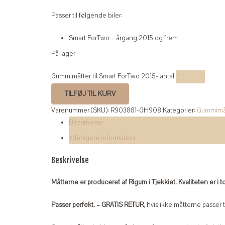
Passer til følgende biler:
Smart ForTwo – årgang 2015 og frem
På lager
Gummimåtter til Smart ForTwo 2015- antal
TILFØJ TIL KURV
Varenummer (SKU):
R903881-GH908
Kategorier:
Gummimå
Beskrivelse
Yderligere information
Beskrivelse
Måtterne er produceret af Rigum i Tjekkiet. Kvaliteten er i t
Passer perfekt. – GRATIS RETUR
, hvis ikke måtterne passer ti