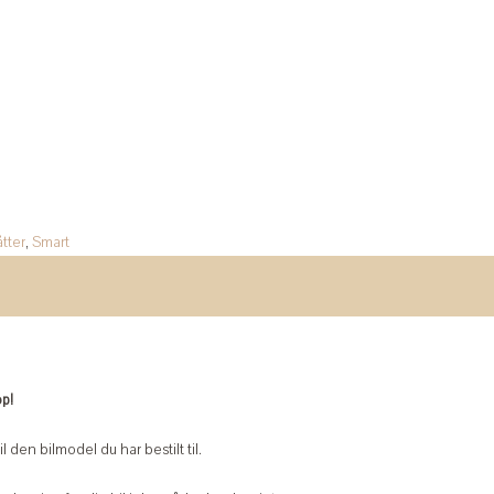
tter
,
Smart
op!
l den bilmodel du har bestilt til.