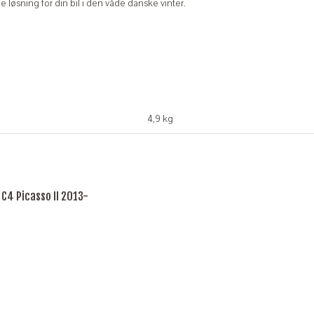
 løsning for din bil i den våde danske vinter.
4,9 kg
 C4 Picasso II 2013-