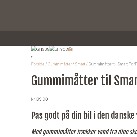
Forside
/
Gummimåtter
/
Smart
/ Gummimåtter til Smart For
Gummimåtter til Smar
kr.
199,00
Pas godt på din bil i den danske 
Med gummimåtter trækker vand fra dine sko i